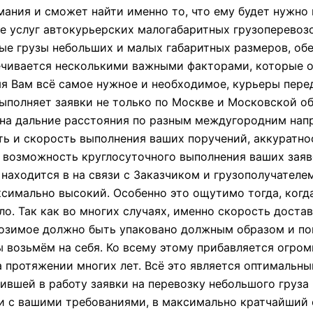
ания и сможет найти именно то, что ему будет нужно в
ие услуг автокурьерских малогабаритных грузоперевоз
ые грузы небольших и малых габаритных размеров, об
печивается несколькими важными факторами, которые 
яя Вам всё самое нужное и необходимое, курьеры пере
выполняет заявки не только по Москве и Московской о
 на дальние расстояния по разным междугородним нап
ь и скорость выполнения ваших поручений, аккуратно
 возможность круглосуточного выполнения ваших заяво
находится в на связи с Заказчиком и грузополучателем
симально высокий. Особенно это ощутимо тогда, когда
о. Так как во многих случаях, именно скорость дост
возимое должно быть упаковано должным образом и по
ы возьмём на себя. Ко всему этому прибавляется огро
 протяжении многих лет. Всё это является оптимальны
вшей в работу заявки на перевозку небольшого груза 
ии с вашими требованиями, в максимально кратчайший 