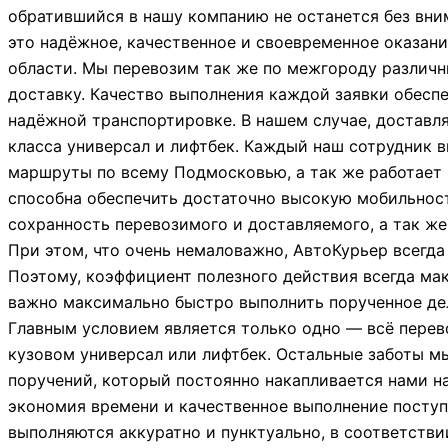
обратившийся в нашу компанию не останется без вним
это надёжное, качественное и своевременное оказан
области. Мы перевозим так же по межгороду различн
доставку. Качество выполнения каждой заявки обес
надёжной транспортировке. В нашем случае, доставл
класса универсал и лифтбек. Каждый наш сотрудник 
маршруты по всему Подмосковью, а так же работает
способна обеспечить достаточно высокую мобильност
сохранность перевозимого и доставляемого, а так же
При этом, что очень немаловажно, АвтоКурьер всегда 
Поэтому, коэффициент полезного действия всегда мак
важно максимально быстро выполнить порученное дел
Главным условием является только одно — всё пере
кузовом универсал или лифтбек. Остальные заботы м
поручений, который постоянно накапливается нами на
экономия времени и качественное выполнение поступи
выполняются аккуратно и пунктуально, в соответств