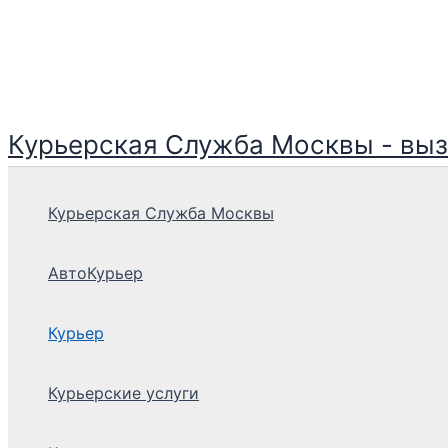
Перейти
к
содержимому
Курьерская Служба Москвы - вызв
Курьерская Служба Москвы
АвтоКурьер
Курьер
Курьерские услуги